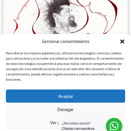
Gestionar consentimiento
Para ofrecer las mejores experiencias, utilizamos tecnologías como las cookies
para almacenar y/o acceder a la información del dispositivo. El consentimiento
de estas tecnologías nos permitirá procesar datos como el comportamiento de
Una alumna de Mota del Cuervo diseña el
navegación o las identificaciones únicas en este sitio. No consentir o retirar el
consentimiento, puede afectar negativamente a ciertas características y
cartel de ...
funciones.
enero 14, 2026
en
noticias
por
admin
Aceptar
Denegar
Ver preferencias
¿Necesitas ayuda?
Chatea con nosotros