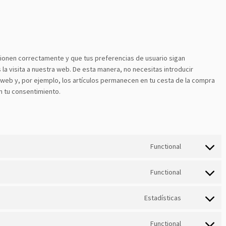
ionen correctamente y que tus preferencias de usuario sigan
 la visita a nuestra web. De esta manera, no necesitas introducir
web y, por ejemplo, los artículos permanecen en tu cesta de la compra
 tu consentimiento.
Functional
Consent
to
Functional
service
Consent
wordpress
to
Estadísticas
service
Consent
tidio-
to
live-
Functional
service