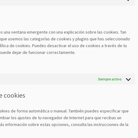
Consent
chat
google-
to
analytics
service
varios
s una ventana emergente con una explicación sobre las cookies. Tan
 que usemos las categorías de cookies y plugins que has seleccionado
ítica de cookies. Puedes desactivar el uso de cookies a través de tu
 puede dejar de funcionar correctamente.
Siempre activo
e cookies
 cookies de forma automática o manual. También puedes especificar que
mbiar los ajustes de tu navegador de Internet para que recibas un
s información sobre estas opciones, consulta las instrucciones de la