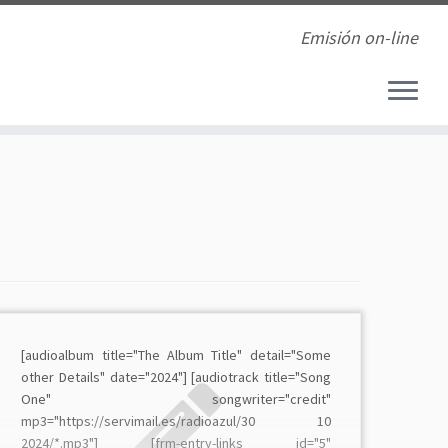
Emisión on-line
[audioalbum title="The Album Title" detail="Some
other Details" date="2024"] [audiotrack title="Song
One" songwriter="credit"
mp3="https://servimail.es/radioazul/30 10
2024/*.mp3"] [frm-entry-links id="5"