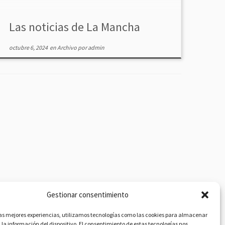
Las noticias de La Mancha
octubre 6, 2024
en
Archivo
por
admin
Gestionar consentimiento
las mejores experiencias, utilizamos tecnologías como las cookies para almacenar
 la información del dispositivo. El consentimiento de estas tecnologías nos