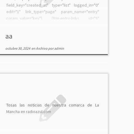
field_key="created_at" type="list" logged_in="0"
edit="1" link_type="page" param_name="entry"
param_value="key"] [frm-entry-links id="5"
field_key="created_at" type="list" logged_in="1"
edit="1" link_type="page" param_name="entry"
aa
param_value="key"]
octubre 30, 2024
en
Archivo
por
admin
Tosas las noticias de nuestra comarca de La
Mancha en radioazul.com