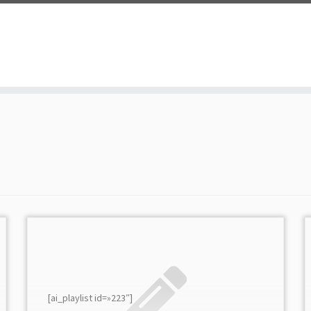
[ai_playlist id=»223″]