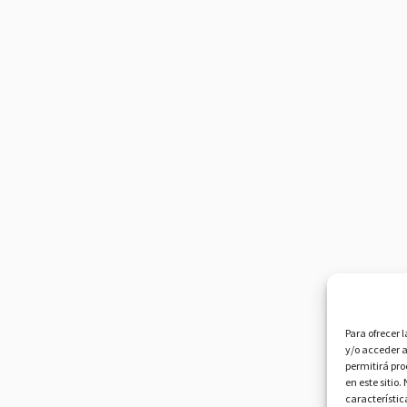
Para ofrecer 
y/o acceder a
permitirá pr
en este sitio
característic