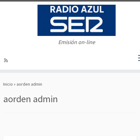
Emisión on-line
Saltar
al
Inicio
»
aorden admin
contenido
aorden admin