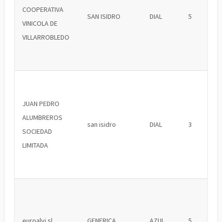
COOPERATIVA
SAN ISIDRO
DIAL
5
VINICOLA DE
VILLARROBLEDO
JUAN PEDRO
ALUMBREROS
san isidro
DIAL
3
SOCIEDAD
LIMITADA
euroalvi sl
GENERICA
AZUL
5