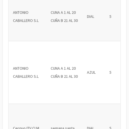
ANTONIO
CUNA A 1 AL 20
DIAL
5
CABALLERO S.L
CUÑA B 21 AL 30
ANTONIO
CUNA A 1 AL 20
AZUL
5
CABALLERO S.L
CUÑA B 21 AL 30
Cerquo ITV CLM
semana santa
DIAL
5