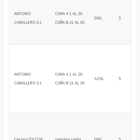
ANTONIO
CUNA A 1 AL 20
DIAL
5
CABALLERO S.L
CUÑA B 21 AL 30
ANTONIO
CUNA A 1 AL 20
AZUL
5
CABALLERO S.L
CUÑA B 21 AL 30
Cerquo ITV CLM
semana santa
DIAL
5