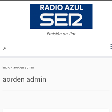
Emisión on-line
Saltar
al
Inicio
»
aorden admin
contenido
aorden admin