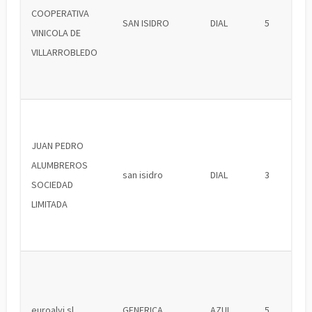
COOPERATIVA
SAN ISIDRO
DIAL
5
VINICOLA DE
VILLARROBLEDO
JUAN PEDRO
ALUMBREROS
san isidro
DIAL
3
SOCIEDAD
LIMITADA
euroalvi sl
GENERICA
AZUL
5