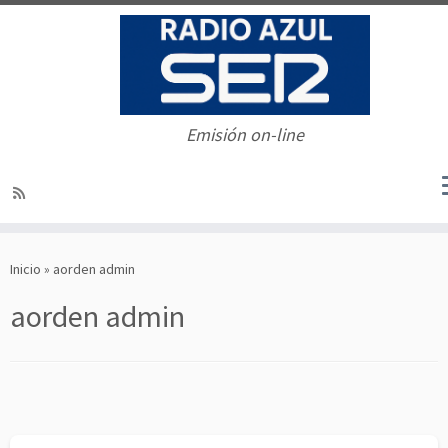
Emisión on-line
Saltar
al
Inicio
»
aorden admin
contenido
aorden admin