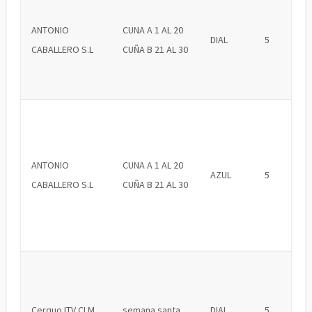
ANTONIO
CUNA A 1 AL 20
DIAL
5
CABALLERO S.L
CUÑA B 21 AL 30
ANTONIO
CUNA A 1 AL 20
AZUL
5
CABALLERO S.L
CUÑA B 21 AL 30
Cerquo ITV CLM
semana santa
DIAL
5