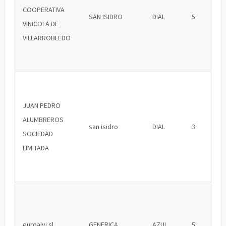
COOPERATIVA
SAN ISIDRO
DIAL
5
VINICOLA DE
VILLARROBLEDO
JUAN PEDRO
ALUMBREROS
san isidro
DIAL
3
SOCIEDAD
LIMITADA
euroalvi sl
GENERICA
AZUL
5