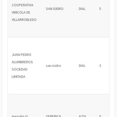
COOPERATIVA
SAN ISIDRO
DIAL
5
VINICOLA DE
VILLARROBLEDO
JUAN PEDRO
ALUMBREROS
san isidro
DIAL
3
SOCIEDAD
LIMITADA
euroalvi sl
GENERICA
AZUL
5