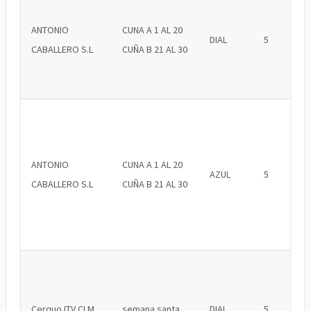
ANTONIO
CUNA A 1 AL 20
DIAL
5
CABALLERO S.L
CUÑA B 21 AL 30
ANTONIO
CUNA A 1 AL 20
AZUL
5
CABALLERO S.L
CUÑA B 21 AL 30
Cerquo ITV CLM
semana santa
DIAL
5