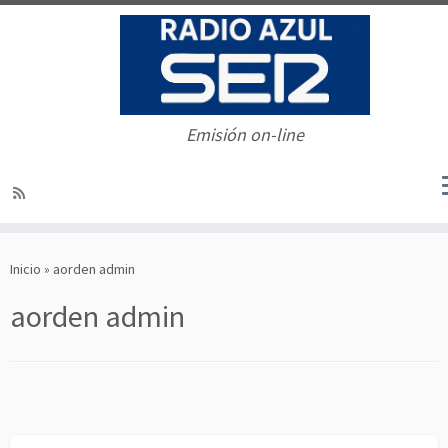
Emisión on-line
Saltar
al
Inicio
»
aorden admin
contenido
aorden admin