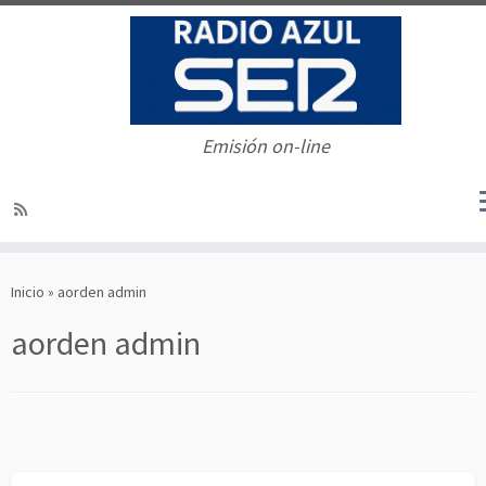
Emisión on-line
Saltar
al
Inicio
»
aorden admin
contenido
aorden admin