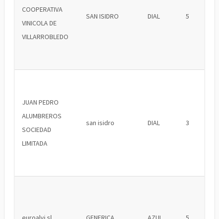
COOPERATIVA
SAN ISIDRO
DIAL
5
VINICOLA DE
VILLARROBLEDO
JUAN PEDRO
ALUMBREROS
san isidro
DIAL
3
SOCIEDAD
LIMITADA
euroalvi sl
GENERICA
AZUL
5