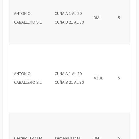
ANTONIO
CUNA A 1 AL 20
DIAL
5
CABALLERO S.L
CUÑA B 21 AL 30
ANTONIO
CUNA A 1 AL 20
AZUL
5
CABALLERO S.L
CUÑA B 21 AL 30
Cerquo ITV CLM
semana santa
DIAL
5