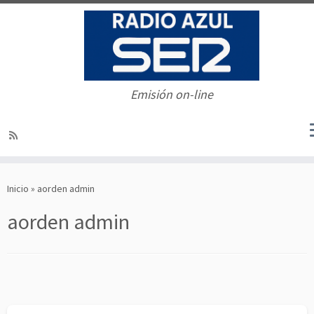
Emisión on-line
Saltar
al
Inicio
»
aorden admin
contenido
aorden admin