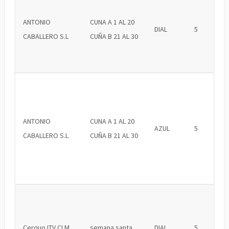
ANTONIO
CUNA A 1 AL 20
DIAL
5
CABALLERO S.L
CUÑA B 21 AL 30
ANTONIO
CUNA A 1 AL 20
AZUL
5
CABALLERO S.L
CUÑA B 21 AL 30
Cerquo ITV CLM
semana santa
DIAL
5