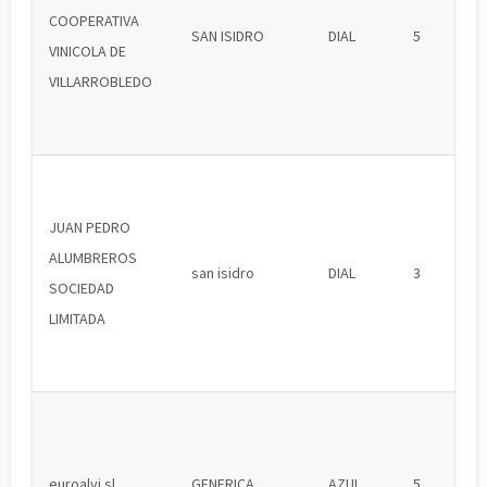
COOPERATIVA
SAN ISIDRO
DIAL
5
VINICOLA DE
VILLARROBLEDO
JUAN PEDRO
ALUMBREROS
san isidro
DIAL
3
SOCIEDAD
LIMITADA
euroalvi sl
GENERICA
AZUL
5