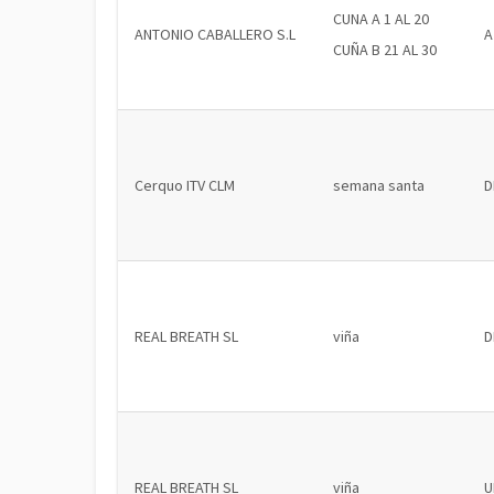
CUNA A 1 AL 20
ANTONIO CABALLERO S.L
A
CUÑA B 21 AL 30
Cerquo ITV CLM
semana santa
D
REAL BREATH SL
viña
D
REAL BREATH SL
viña
U