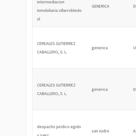
intermediacion
GENERICA
D
inmobiliaria villarrobledo
sl
CEREALES GUTIERREZ
generica
U
CABALLERO, S. L.
CEREALES GUTIERREZ
generica
D
CABALLERO, S. L.
despacho juridico egido
san isidro
A
y saez