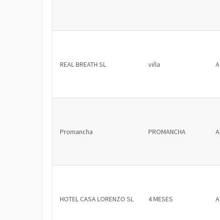
REAL BREATH SL
viña
A
Promancha
PROMANCHA
A
HOTEL CASA LORENZO SL
4 MESES
A