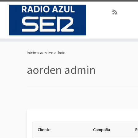
Saltar
al
Inicio
»
aorden admin
contenido
aorden admin
Cliente
Campaña
E