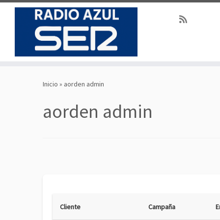
Saltar
al
Inicio
»
aorden admin
contenido
aorden admin
Cliente
Campaña
E