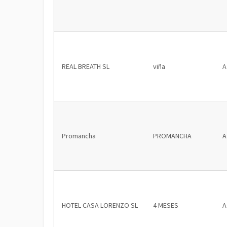
REAL BREATH SL
viña
A
Promancha
PROMANCHA
A
HOTEL CASA LORENZO SL
4 MESES
A