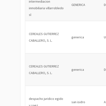
intermediacion
GENERICA
D
inmobiliaria villarrobledo
sl
CEREALES GUTIERREZ
generica
U
CABALLERO, S. L.
CEREALES GUTIERREZ
generica
D
CABALLERO, S. L.
despacho juridico egido
san isidro
A
y saez