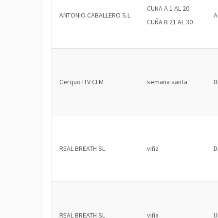
CUNA A 1 AL 20
ANTONIO CABALLERO S.L
A
CUÑA B 21 AL 30
Cerquo ITV CLM
semana santa
D
REAL BREATH SL
viña
D
REAL BREATH SL
viña
U