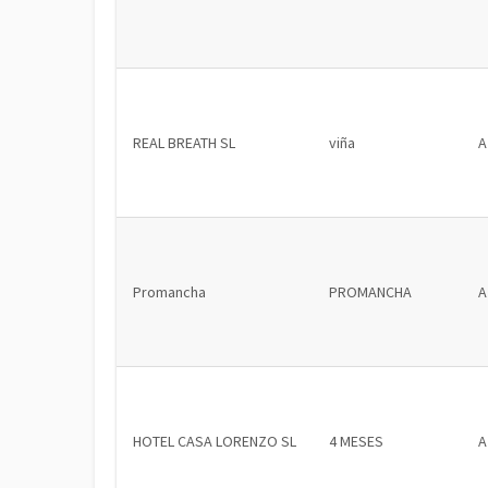
REAL BREATH SL
viña
A
Promancha
PROMANCHA
A
HOTEL CASA LORENZO SL
4 MESES
A