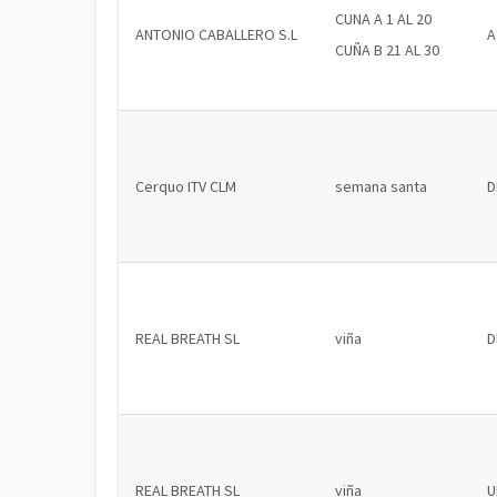
CUNA A 1 AL 20
ANTONIO CABALLERO S.L
A
CUÑA B 21 AL 30
Cerquo ITV CLM
semana santa
D
REAL BREATH SL
viña
D
REAL BREATH SL
viña
U