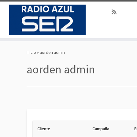
Saltar
al
Inicio
»
aorden admin
contenido
aorden admin
Cliente
Campaña
E