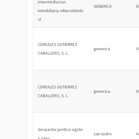
intermediacion
GENERICA
D
inmobiliaria villarrobledo
sl
CEREALES GUTIERREZ
generica
U
CABALLERO, S. L.
CEREALES GUTIERREZ
generica
D
CABALLERO, S. L.
despacho juridico egido
san isidro
A
y saez