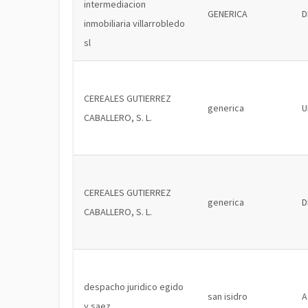
intermediacion
GENERICA
D
inmobiliaria villarrobledo
sl
CEREALES GUTIERREZ
generica
U
CABALLERO, S. L.
CEREALES GUTIERREZ
generica
D
CABALLERO, S. L.
despacho juridico egido
san isidro
A
y saez