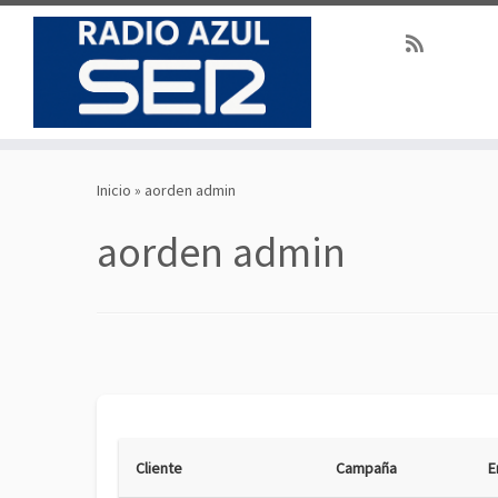
Saltar
al
Inicio
»
aorden admin
contenido
aorden admin
Cliente
Campaña
E