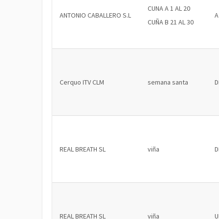
CUNA A 1 AL 20
ANTONIO CABALLERO S.L
A
CUÑA B 21 AL 30
Cerquo ITV CLM
semana santa
D
REAL BREATH SL
viña
D
REAL BREATH SL
viña
U