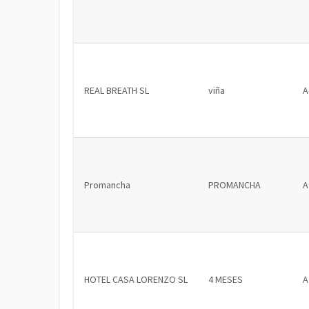
REAL BREATH SL
viña
A
Promancha
PROMANCHA
A
HOTEL CASA LORENZO SL
4 MESES
A