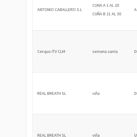
CUNA A 1 AL 20
ANTONIO CABALLERO S.L
A
CUÑA B 21 AL 30
Cerquo ITV CLM
semana santa
D
REAL BREATH SL
viña
D
REAL BREATH SL
viña
U