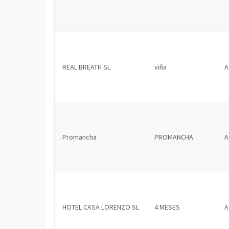
REAL BREATH SL
viña
A
Promancha
PROMANCHA
A
HOTEL CASA LORENZO SL
4 MESES
A