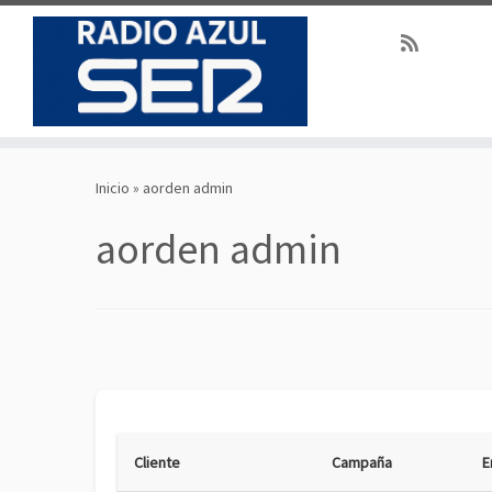
Saltar
al
Inicio
»
aorden admin
contenido
aorden admin
Cliente
Campaña
E