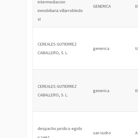
intermediacion
GENERICA
D
inmobiliaria villarrobledo
sl
CEREALES GUTIERREZ
generica
U
CABALLERO, S. L.
CEREALES GUTIERREZ
generica
D
CABALLERO, S. L.
despacho juridico egido
san isidro
A
y saez