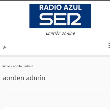
Emisión on-line
Saltar
al
Inicio
»
aorden admin
contenido
aorden admin