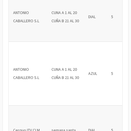
ANTONIO
CUNA A 1 AL 20
DIAL
5
CABALLERO S.L
CUÑA B 21 AL 30
ANTONIO
CUNA A 1 AL 20
AZUL
5
CABALLERO S.L
CUÑA B 21 AL 30
Cerquo ITV CLM
semana santa
DIAL
5