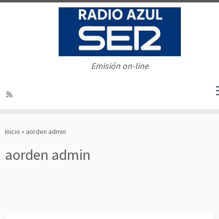
Emisión on-line
Saltar
al
Inicio
»
aorden admin
contenido
aorden admin