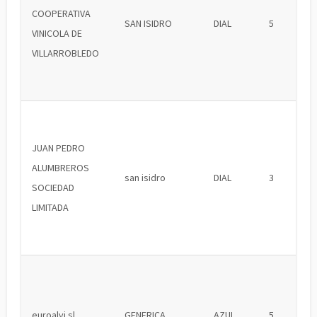
COOPERATIVA
SAN ISIDRO
DIAL
5
VINICOLA DE
VILLARROBLEDO
JUAN PEDRO
ALUMBREROS
san isidro
DIAL
3
SOCIEDAD
LIMITADA
euroalvi sl
GENERICA
AZUL
5