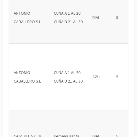
ANTONIO
CUNA A 1 AL 20
DIAL
5
CABALLERO S.L
CUÑA B 21 AL 30
ANTONIO
CUNA A 1 AL 20
AZUL
5
CABALLERO S.L
CUÑA B 21 AL 30
Cerquo ITV CLM
semana santa
DIAL
5