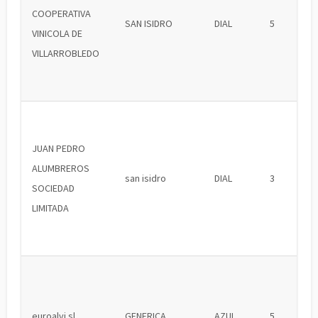
COOPERATIVA
SAN ISIDRO
DIAL
5
VINICOLA DE
VILLARROBLEDO
JUAN PEDRO
ALUMBREROS
san isidro
DIAL
3
SOCIEDAD
LIMITADA
euroalvi sl
GENERICA
AZUL
5