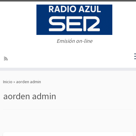
Emisión on-line
Saltar
al
Inicio
»
aorden admin
contenido
aorden admin