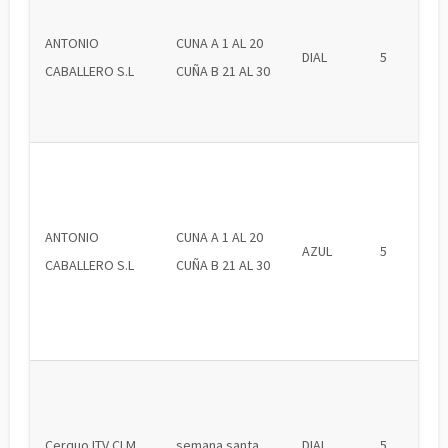
ANTONIO
CUNA A 1 AL 20
DIAL
5
CABALLERO S.L
CUÑA B 21 AL 30
ANTONIO
CUNA A 1 AL 20
AZUL
5
CABALLERO S.L
CUÑA B 21 AL 30
Cerquo ITV CLM
semana santa
DIAL
5