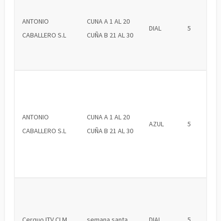
ANTONIO
CUNA A 1 AL 20
DIAL
5
CABALLERO S.L
CUÑA B 21 AL 30
ANTONIO
CUNA A 1 AL 20
AZUL
5
CABALLERO S.L
CUÑA B 21 AL 30
Cerquo ITV CLM
semana santa
DIAL
5