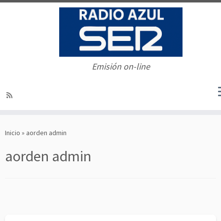
Emisión on-line
Saltar
al
Inicio
»
aorden admin
contenido
aorden admin