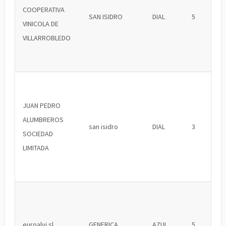
COOPERATIVA
SAN ISIDRO
DIAL
5
VINICOLA DE
VILLARROBLEDO
JUAN PEDRO
ALUMBREROS
san isidro
DIAL
3
SOCIEDAD
LIMITADA
euroalvi sl
GENERICA
AZUL
5