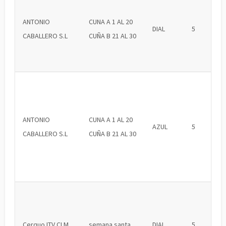
ANTONIO
CUNA A 1 AL 20
DIAL
5
CABALLERO S.L
CUÑA B 21 AL 30
ANTONIO
CUNA A 1 AL 20
AZUL
5
CABALLERO S.L
CUÑA B 21 AL 30
Cerquo ITV CLM
semana santa
DIAL
5