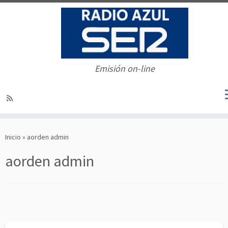
Emisión on-line
Saltar
al
Inicio
»
aorden admin
contenido
aorden admin