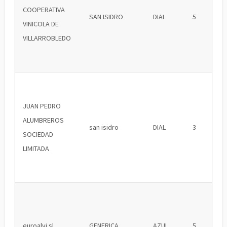
COOPERATIVA
SAN ISIDRO
DIAL
5
VINICOLA DE
VILLARROBLEDO
JUAN PEDRO
ALUMBREROS
san isidro
DIAL
3
SOCIEDAD
LIMITADA
euroalvi sl
GENERICA
AZUL
5