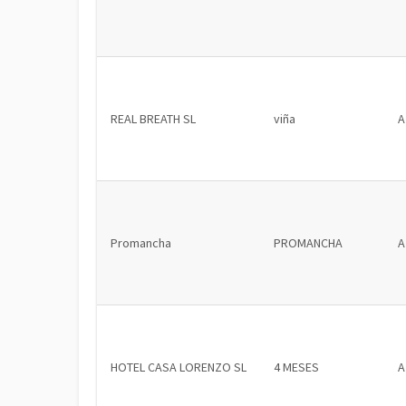
REAL BREATH SL
viña
A
Promancha
PROMANCHA
A
HOTEL CASA LORENZO SL
4 MESES
A