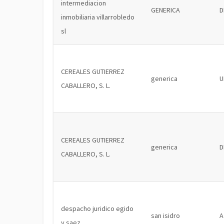
intermediacion
GENERICA
D
inmobiliaria villarrobledo
sl
CEREALES GUTIERREZ
generica
U
CABALLERO, S. L.
CEREALES GUTIERREZ
generica
D
CABALLERO, S. L.
despacho juridico egido
san isidro
A
y saez