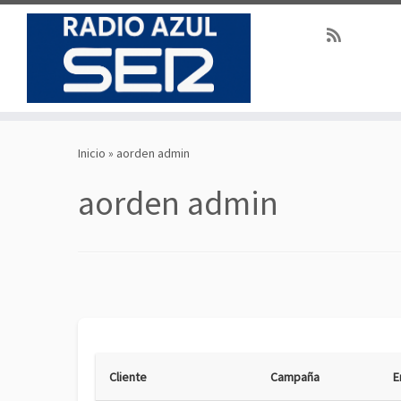
Saltar
al
Inicio
»
aorden admin
contenido
aorden admin
Cliente
Campaña
E