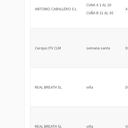
CUNA A 1 AL 20
ANTONIO CABALLERO S.L
A
CUÑA B 21 AL 30
Cerquo ITV CLM
semana santa
D
REAL BREATH SL
viña
D
REAL BREATH SL
viña
U