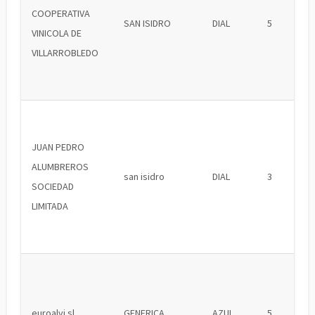
COOPERATIVA
SAN ISIDRO
DIAL
5
VINICOLA DE
VILLARROBLEDO
JUAN PEDRO
ALUMBREROS
san isidro
DIAL
3
SOCIEDAD
LIMITADA
euroalvi sl
GENERICA
AZUL
5