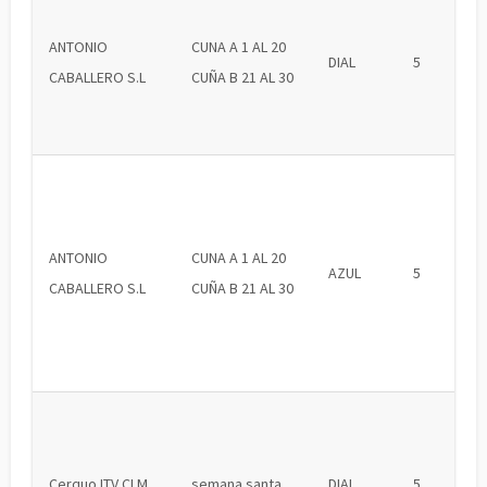
ANTONIO
CUNA A 1 AL 20
DIAL
5
CABALLERO S.L
CUÑA B 21 AL 30
ANTONIO
CUNA A 1 AL 20
AZUL
5
CABALLERO S.L
CUÑA B 21 AL 30
Cerquo ITV CLM
semana santa
DIAL
5