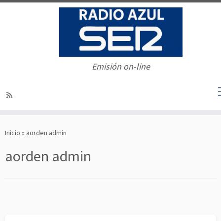
Emisión on-line
Saltar
al
Inicio
»
aorden admin
contenido
aorden admin