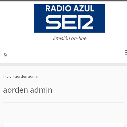
Emisión on-line
Saltar
al
Inicio
»
aorden admin
contenido
aorden admin