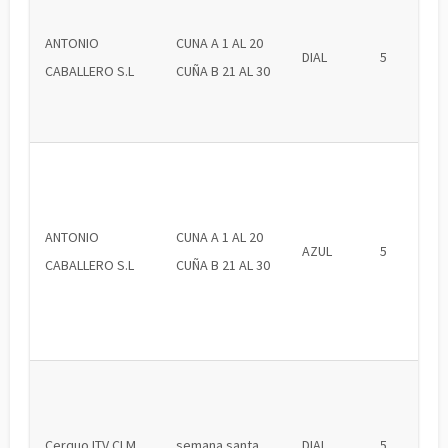
ANTONIO
CUNA A 1 AL 20
DIAL
5
CABALLERO S.L
CUÑA B 21 AL 30
ANTONIO
CUNA A 1 AL 20
AZUL
5
CABALLERO S.L
CUÑA B 21 AL 30
Cerquo ITV CLM
semana santa
DIAL
5