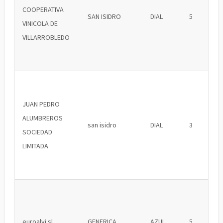
COOPERATIVA
SAN ISIDRO
DIAL
5
VINICOLA DE
VILLARROBLEDO
JUAN PEDRO
ALUMBREROS
san isidro
DIAL
3
SOCIEDAD
LIMITADA
euroalvi sl
GENERICA
AZUL
5