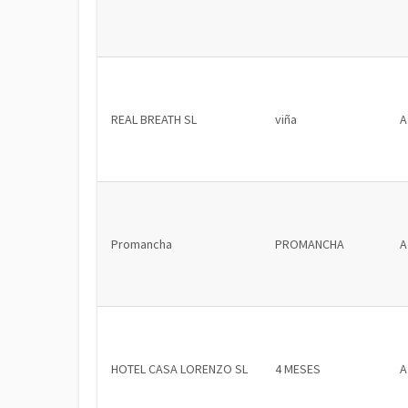
REAL BREATH SL
viña
A
Promancha
PROMANCHA
A
HOTEL CASA LORENZO SL
4 MESES
A