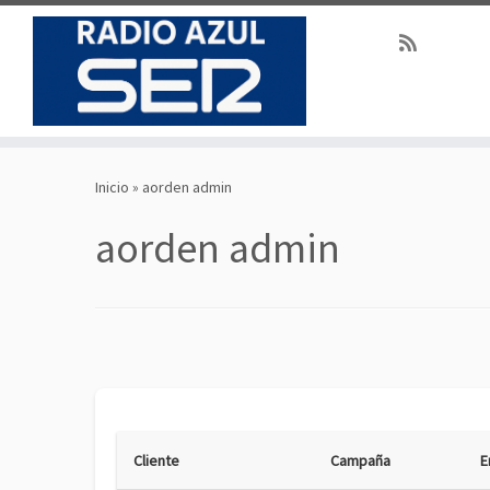
Saltar
al
Inicio
»
aorden admin
contenido
aorden admin
Cliente
Campaña
E