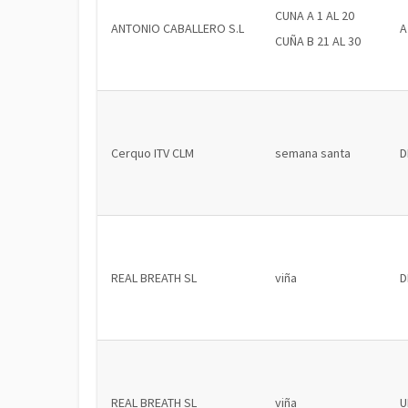
CUNA A 1 AL 20
ANTONIO CABALLERO S.L
A
CUÑA B 21 AL 30
Cerquo ITV CLM
semana santa
D
REAL BREATH SL
viña
D
REAL BREATH SL
viña
U