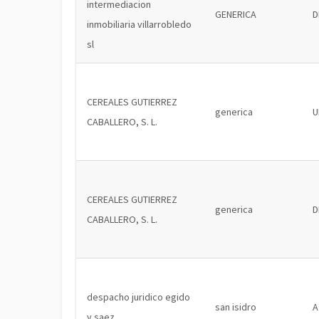
intermediacion
GENERICA
D
inmobiliaria villarrobledo
sl
CEREALES GUTIERREZ
generica
U
CABALLERO, S. L.
CEREALES GUTIERREZ
generica
D
CABALLERO, S. L.
despacho juridico egido
san isidro
A
y saez