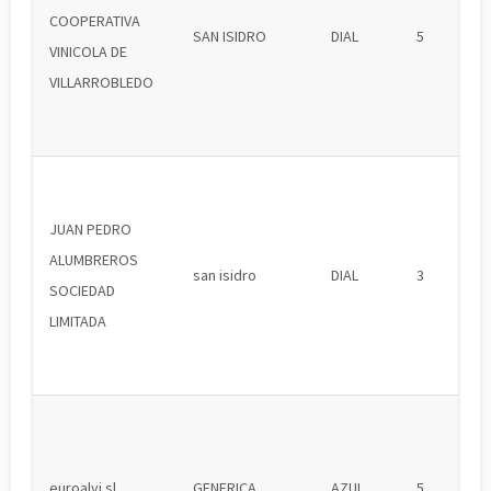
COOPERATIVA
SAN ISIDRO
DIAL
5
VINICOLA DE
VILLARROBLEDO
JUAN PEDRO
ALUMBREROS
san isidro
DIAL
3
SOCIEDAD
LIMITADA
euroalvi sl
GENERICA
AZUL
5