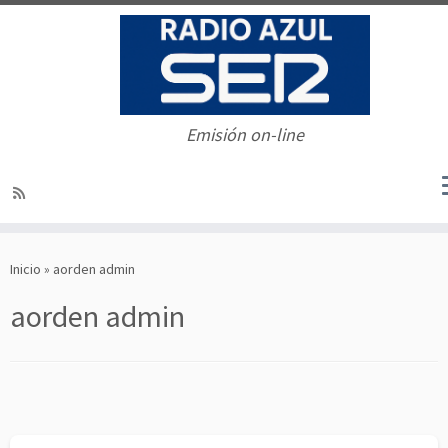
Emisión on-line
Saltar
al
Inicio
»
aorden admin
contenido
aorden admin