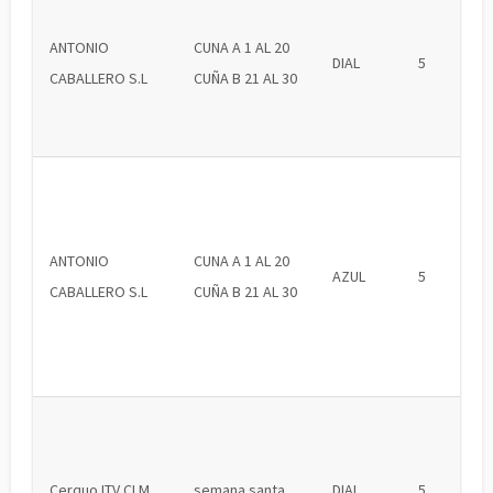
ANTONIO
CUNA A 1 AL 20
DIAL
5
CABALLERO S.L
CUÑA B 21 AL 30
ANTONIO
CUNA A 1 AL 20
AZUL
5
CABALLERO S.L
CUÑA B 21 AL 30
Cerquo ITV CLM
semana santa
DIAL
5