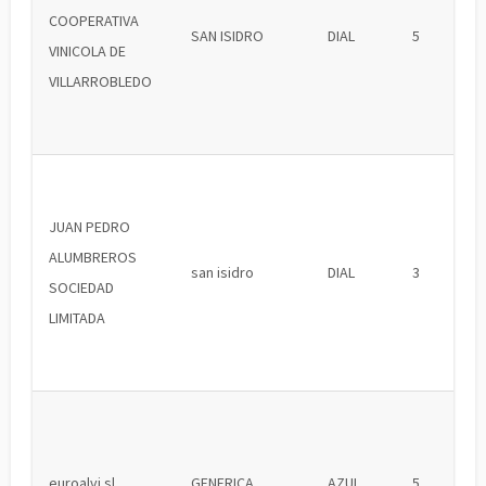
COOPERATIVA
SAN ISIDRO
DIAL
5
VINICOLA DE
VILLARROBLEDO
JUAN PEDRO
ALUMBREROS
san isidro
DIAL
3
SOCIEDAD
LIMITADA
euroalvi sl
GENERICA
AZUL
5