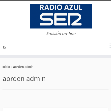
Emisión on-line
Saltar
al
Inicio
»
aorden admin
contenido
aorden admin