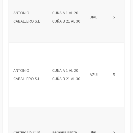
ANTONIO
CUNA A 1 AL 20
DIAL
5
CABALLERO S.L
CUÑA B 21 AL 30
ANTONIO
CUNA A 1 AL 20
AZUL
5
CABALLERO S.L
CUÑA B 21 AL 30
Cerquo ITV CLM
semana santa
DIAL
5