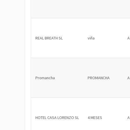
REAL BREATH SL
viña
A
Promancha
PROMANCHA
A
HOTEL CASA LORENZO SL
4 MESES
A