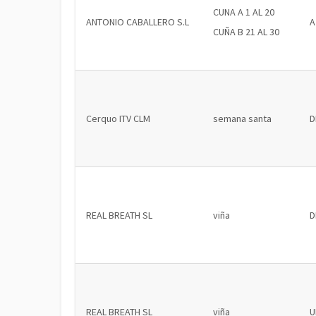
CUNA A 1 AL 20
ANTONIO CABALLERO S.L
A
CUÑA B 21 AL 30
Cerquo ITV CLM
semana santa
D
REAL BREATH SL
viña
D
REAL BREATH SL
viña
U