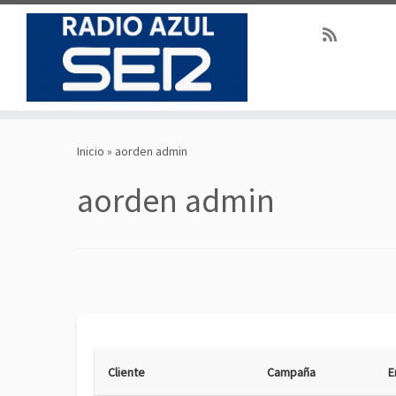
Saltar
al
Inicio
»
aorden admin
contenido
aorden admin
Cliente
Campaña
E