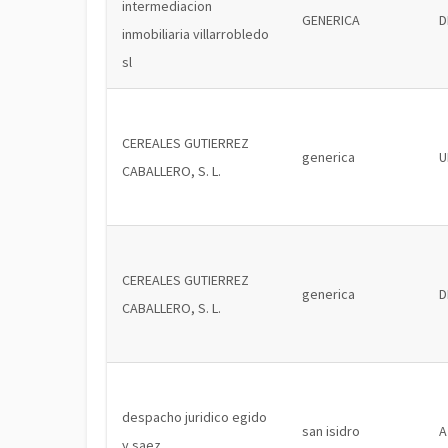
intermediacion
GENERICA
D
inmobiliaria villarrobledo
sl
CEREALES GUTIERREZ
generica
U
CABALLERO, S. L.
CEREALES GUTIERREZ
generica
D
CABALLERO, S. L.
despacho juridico egido
san isidro
A
y saez