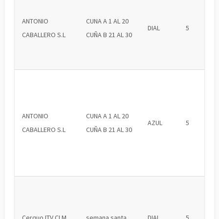
ANTONIO
CUNA A 1 AL 20
DIAL
5
CABALLERO S.L
CUÑA B 21 AL 30
ANTONIO
CUNA A 1 AL 20
AZUL
5
CABALLERO S.L
CUÑA B 21 AL 30
Cerquo ITV CLM
semana santa
DIAL
5