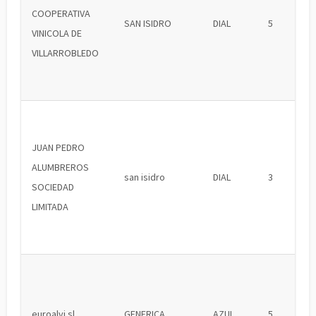
COOPERATIVA
SAN ISIDRO
DIAL
5
VINICOLA DE
VILLARROBLEDO
JUAN PEDRO
ALUMBREROS
san isidro
DIAL
3
SOCIEDAD
LIMITADA
euroalvi sl
GENERICA
AZUL
5