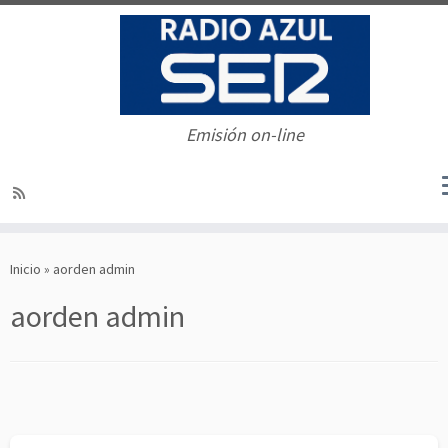
Emisión on-line
Saltar
al
Inicio
»
aorden admin
contenido
aorden admin