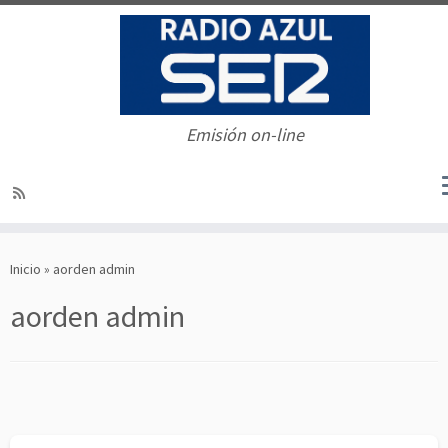
Emisión on-line
Saltar
al
Inicio
»
aorden admin
contenido
aorden admin