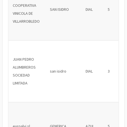
COOPERATIVA
SAN ISIDRO
DIAL
5
VINICOLA DE
VILLARROBLEDO
JUAN PEDRO
ALUMBREROS
san isidro
DIAL
3
SOCIEDAD
LIMITADA
euroalvi sl
GENERICA
AZUL
5