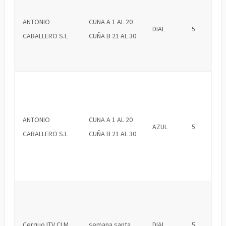
ANTONIO
CUNA A 1 AL 20
DIAL
5
CABALLERO S.L
CUÑA B 21 AL 30
ANTONIO
CUNA A 1 AL 20
AZUL
5
CABALLERO S.L
CUÑA B 21 AL 30
Cerquo ITV CLM
semana santa
DIAL
5