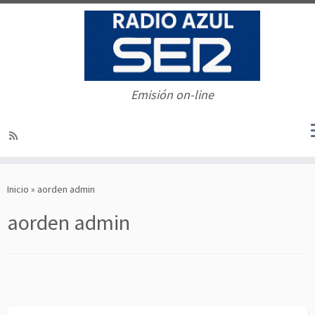
Emisión on-line
Saltar
al
Inicio
»
aorden admin
contenido
aorden admin