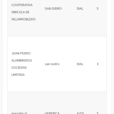
COOPERATIVA
SAN ISIDRO
DIAL
5
VINICOLA DE
VILLARROBLEDO
JUAN PEDRO
ALUMBREROS
san isidro
DIAL
3
SOCIEDAD
LIMITADA
euroalvi sl
GENERICA
AZUL
5