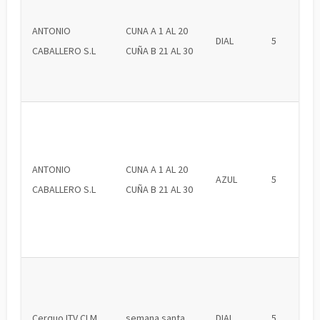
ANTONIO
CUNA A 1 AL 20
DIAL
5
CABALLERO S.L
CUÑA B 21 AL 30
ANTONIO
CUNA A 1 AL 20
AZUL
5
CABALLERO S.L
CUÑA B 21 AL 30
Cerquo ITV CLM
semana santa
DIAL
5