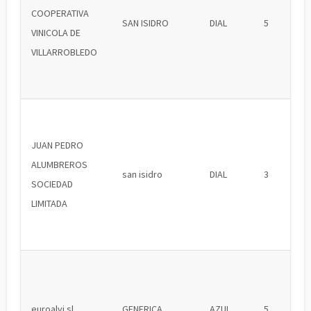
COOPERATIVA
SAN ISIDRO
DIAL
5
VINICOLA DE
VILLARROBLEDO
JUAN PEDRO
ALUMBREROS
san isidro
DIAL
3
SOCIEDAD
LIMITADA
euroalvi sl
GENERICA
AZUL
5