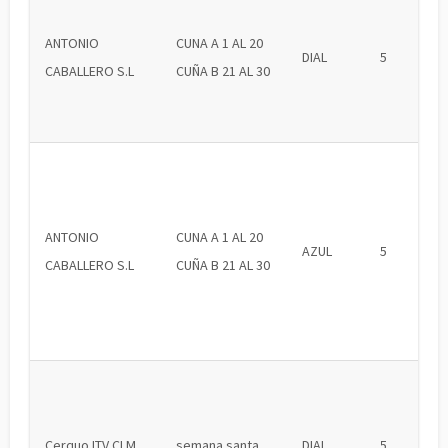
ANTONIO
CUNA A 1 AL 20
DIAL
5
CABALLERO S.L
CUÑA B 21 AL 30
ANTONIO
CUNA A 1 AL 20
AZUL
5
CABALLERO S.L
CUÑA B 21 AL 30
Cerquo ITV CLM
semana santa
DIAL
5