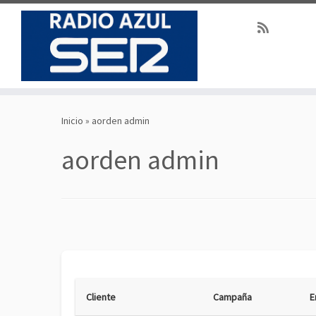
Saltar
al
Inicio
»
aorden admin
contenido
aorden admin
Cliente
Campaña
E