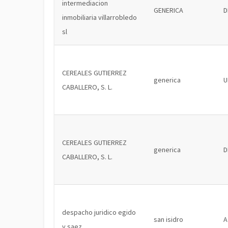
intermediacion
GENERICA
D
inmobiliaria villarrobledo
sl
CEREALES GUTIERREZ
generica
U
CABALLERO, S. L.
CEREALES GUTIERREZ
generica
D
CABALLERO, S. L.
despacho juridico egido
san isidro
A
y saez