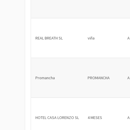
REAL BREATH SL
viña
A
Promancha
PROMANCHA
A
HOTEL CASA LORENZO SL
4 MESES
A