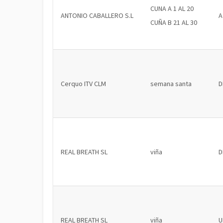
CUNA A 1 AL 20
ANTONIO CABALLERO S.L
A
CUÑA B 21 AL 30
Cerquo ITV CLM
semana santa
D
REAL BREATH SL
viña
D
REAL BREATH SL
viña
U