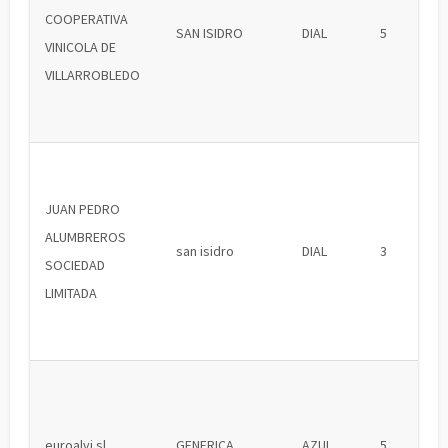
COOPERATIVA
SAN ISIDRO
DIAL
5
VINICOLA DE
VILLARROBLEDO
JUAN PEDRO
ALUMBREROS
san isidro
DIAL
3
SOCIEDAD
LIMITADA
euroalvi sl
GENERICA
AZUL
5