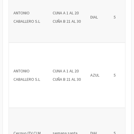
ANTONIO
CUNA A 1 AL 20
DIAL
5
CABALLERO S.L
CUÑA B 21 AL 30
ANTONIO
CUNA A 1 AL 20
AZUL
5
CABALLERO S.L
CUÑA B 21 AL 30
Cerquo ITV CLM
semana santa
DIAL
5