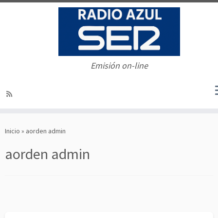
Emisión on-line
Saltar
al
Inicio
»
aorden admin
contenido
aorden admin