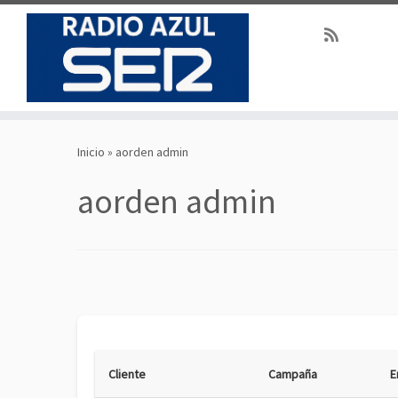
Saltar
al
Inicio
»
aorden admin
contenido
aorden admin
Cliente
Campaña
E