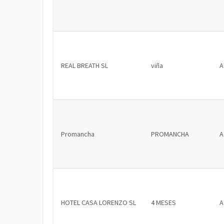
REAL BREATH SL
viña
A
Promancha
PROMANCHA
A
HOTEL CASA LORENZO SL
4 MESES
A