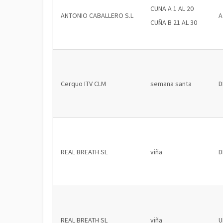
CUNA A 1 AL 20
ANTONIO CABALLERO S.L
A
CUÑA B 21 AL 30
Cerquo ITV CLM
semana santa
D
REAL BREATH SL
viña
D
REAL BREATH SL
viña
U