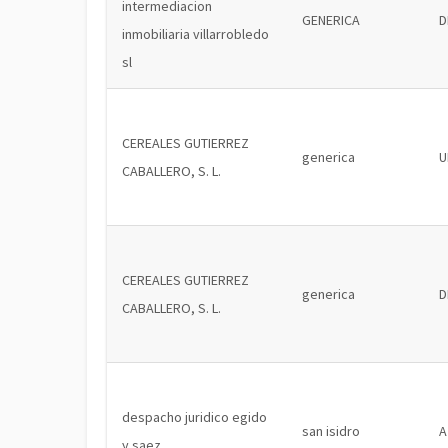
intermediacion
GENERICA
D
inmobiliaria villarrobledo
sl
CEREALES GUTIERREZ
generica
U
CABALLERO, S. L.
CEREALES GUTIERREZ
generica
D
CABALLERO, S. L.
despacho juridico egido
san isidro
A
y saez