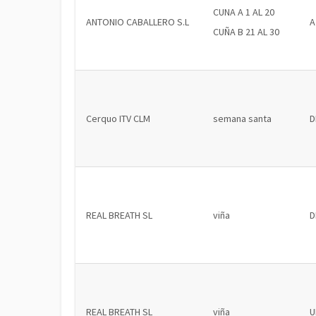
CUNA A 1 AL 20
ANTONIO CABALLERO S.L
A
CUÑA B 21 AL 30
Cerquo ITV CLM
semana santa
D
REAL BREATH SL
viña
D
REAL BREATH SL
viña
U