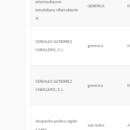
intermediacion
GENERICA
D
inmobiliaria villarrobledo
sl
CEREALES GUTIERREZ
generica
U
CABALLERO, S. L.
CEREALES GUTIERREZ
generica
D
CABALLERO, S. L.
despacho juridico egido
san isidro
A
y saez