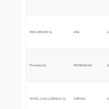
REAL BREATH SL
viña
A
Promancha
PROMANCHA
A
HOTEL CASA LORENZO SL
4 MESES
A