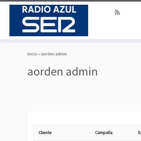
Saltar
al
Inicio
»
aorden admin
contenido
aorden admin
Cliente
Campaña
E