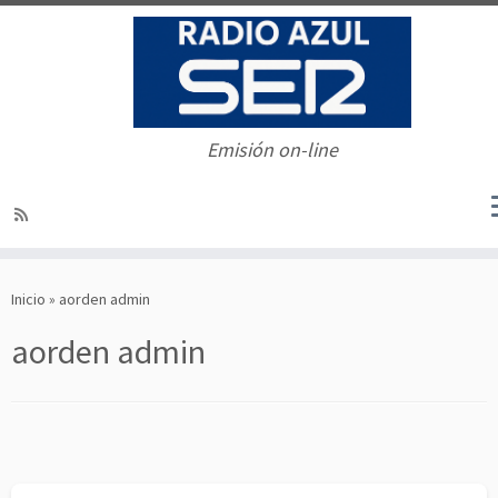
Emisión on-line
Saltar
al
Inicio
»
aorden admin
contenido
aorden admin