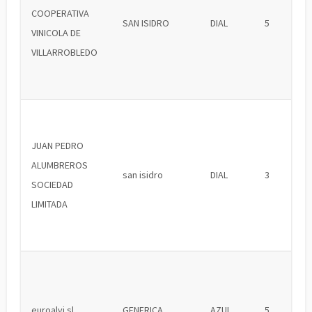
COOPERATIVA
SAN ISIDRO
DIAL
5
VINICOLA DE
VILLARROBLEDO
JUAN PEDRO
ALUMBREROS
san isidro
DIAL
3
SOCIEDAD
LIMITADA
euroalvi sl
GENERICA
AZUL
5