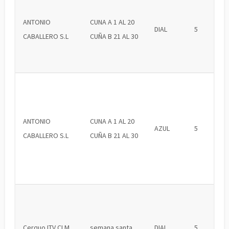
ANTONIO
CUNA A 1 AL 20
DIAL
5
CABALLERO S.L
CUÑA B 21 AL 30
ANTONIO
CUNA A 1 AL 20
AZUL
5
CABALLERO S.L
CUÑA B 21 AL 30
Cerquo ITV CLM
semana santa
DIAL
5