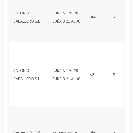
ANTONIO
CUNA A 1 AL 20
DIAL
5
CABALLERO S.L
CUÑA B 21 AL 30
ANTONIO
CUNA A 1 AL 20
AZUL
5
CABALLERO S.L
CUÑA B 21 AL 30
Cerquo ITV CLM
semana santa
DIAL
5