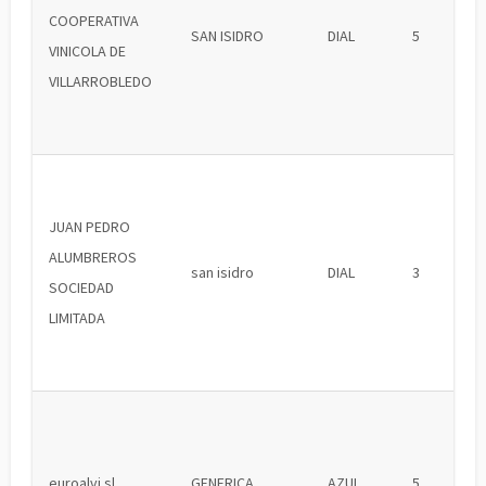
COOPERATIVA
SAN ISIDRO
DIAL
5
VINICOLA DE
VILLARROBLEDO
JUAN PEDRO
ALUMBREROS
san isidro
DIAL
3
SOCIEDAD
LIMITADA
euroalvi sl
GENERICA
AZUL
5