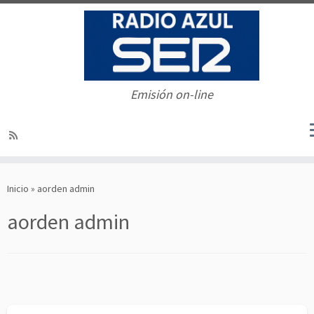
Emisión on-line
Saltar
al
Inicio
»
aorden admin
contenido
aorden admin