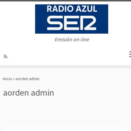
Emisión on-line
Saltar
al
Inicio
»
aorden admin
contenido
aorden admin