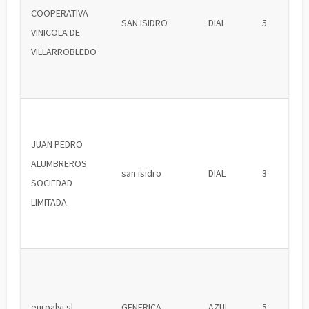
COOPERATIVA
SAN ISIDRO
DIAL
5
VINICOLA DE
VILLARROBLEDO
JUAN PEDRO
ALUMBREROS
san isidro
DIAL
3
SOCIEDAD
LIMITADA
euroalvi sl
GENERICA
AZUL
5