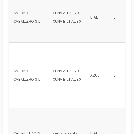
ANTONIO
CUNA A 1 AL 20
DIAL
5
CABALLERO S.L
CUÑA B 21 AL 30
ANTONIO
CUNA A 1 AL 20
AZUL
5
CABALLERO S.L
CUÑA B 21 AL 30
Cerquo ITV CLM
semana santa
DIAL
5