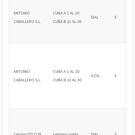
ANTONIO
CUNA A 1 AL 20
DIAL
5
CABALLERO S.L
CUÑA B 21 AL 30
ANTONIO
CUNA A 1 AL 20
AZUL
5
CABALLERO S.L
CUÑA B 21 AL 30
Cerquo ITV CLM
semana santa
DIAL
5