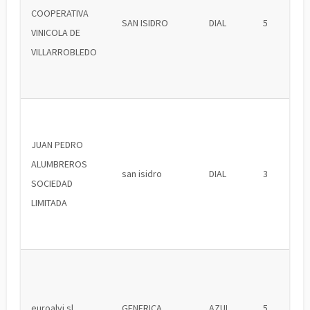
COOPERATIVA
SAN ISIDRO
DIAL
5
VINICOLA DE
VILLARROBLEDO
JUAN PEDRO
ALUMBREROS
san isidro
DIAL
3
SOCIEDAD
LIMITADA
euroalvi sl
GENERICA
AZUL
5