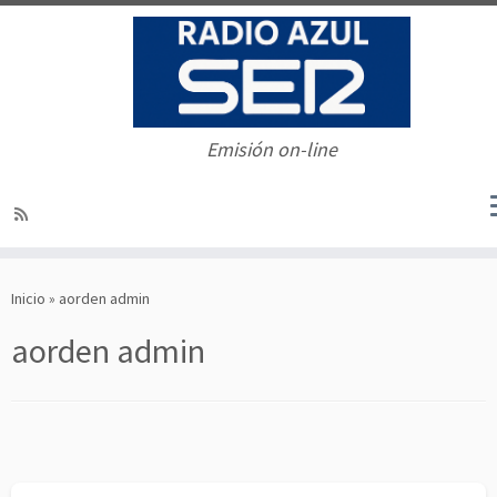
Emisión on-line
Saltar
al
Inicio
»
aorden admin
contenido
aorden admin