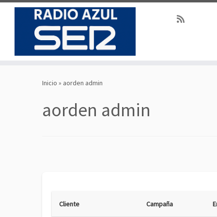
Saltar
al
Inicio
»
aorden admin
contenido
aorden admin
Cliente
Campaña
E