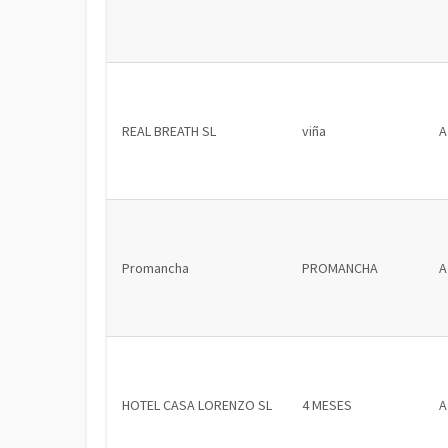
REAL BREATH SL
viña
A
Promancha
PROMANCHA
A
HOTEL CASA LORENZO SL
4 MESES
A