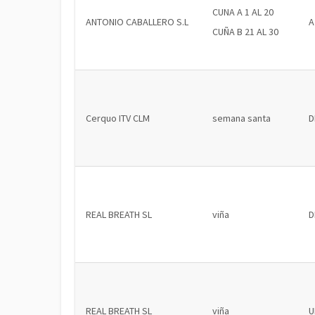
CUNA A 1 AL 20
ANTONIO CABALLERO S.L
A
CUÑA B 21 AL 30
Cerquo ITV CLM
semana santa
D
REAL BREATH SL
viña
D
REAL BREATH SL
viña
U