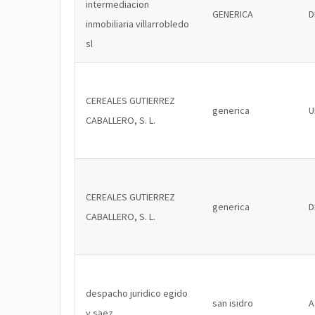
intermediacion
GENERICA
D
inmobiliaria villarrobledo
sl
CEREALES GUTIERREZ
generica
U
CABALLERO, S. L.
CEREALES GUTIERREZ
generica
D
CABALLERO, S. L.
despacho juridico egido
san isidro
A
y saez