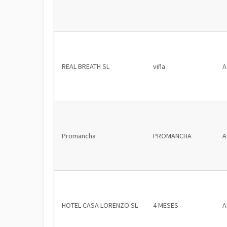
REAL BREATH SL
viña
A
Promancha
PROMANCHA
A
HOTEL CASA LORENZO SL
4 MESES
A