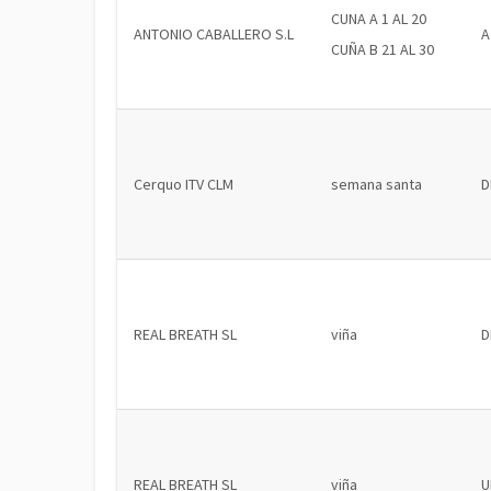
CUNA A 1 AL 20
ANTONIO CABALLERO S.L
A
CUÑA B 21 AL 30
Cerquo ITV CLM
semana santa
D
REAL BREATH SL
viña
D
REAL BREATH SL
viña
U