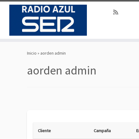
Saltar
al
Inicio
»
aorden admin
contenido
aorden admin
Cliente
Campaña
E