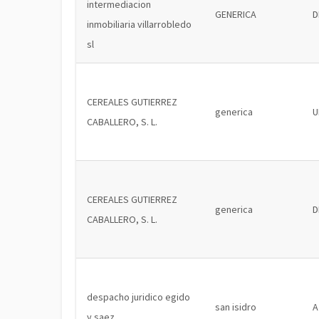
intermediacion
GENERICA
D
inmobiliaria villarrobledo
sl
CEREALES GUTIERREZ
generica
U
CABALLERO, S. L.
CEREALES GUTIERREZ
generica
D
CABALLERO, S. L.
despacho juridico egido
san isidro
A
y saez