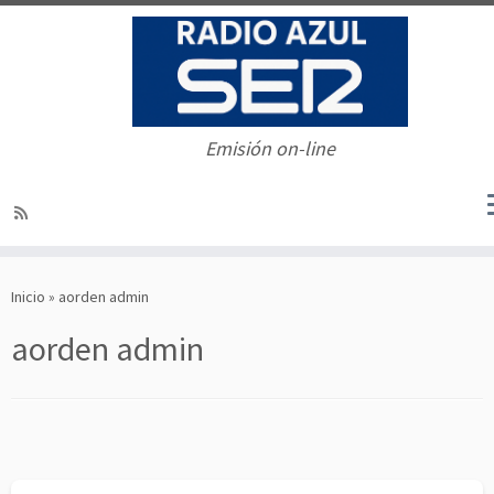
Emisión on-line
Saltar
al
Inicio
»
aorden admin
contenido
aorden admin