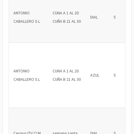
ANTONIO
CUNA A 1 AL 20
DIAL
5
CABALLERO S.L
CUÑA B 21 AL 30
ANTONIO
CUNA A 1 AL 20
AZUL
5
CABALLERO S.L
CUÑA B 21 AL 30
Cerquo ITV CLM
semana santa
DIAL
5