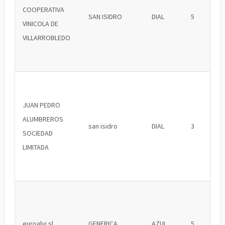
COOPERATIVA
SAN ISIDRO
DIAL
5
VINICOLA DE
VILLARROBLEDO
JUAN PEDRO
ALUMBREROS
san isidro
DIAL
3
SOCIEDAD
LIMITADA
euroalvi sl
GENERICA
AZUL
5