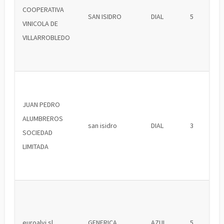
COOPERATIVA
SAN ISIDRO
DIAL
5
VINICOLA DE
VILLARROBLEDO
JUAN PEDRO
ALUMBREROS
san isidro
DIAL
3
SOCIEDAD
LIMITADA
euroalvi sl
GENERICA
AZUL
5