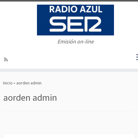
Emisión on-line
Saltar
al
Inicio
»
aorden admin
contenido
aorden admin