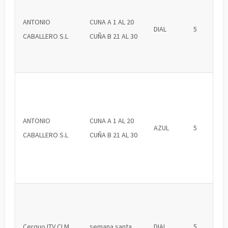
ANTONIO
CUNA A 1 AL 20
DIAL
5
CABALLERO S.L
CUÑA B 21 AL 30
ANTONIO
CUNA A 1 AL 20
AZUL
5
CABALLERO S.L
CUÑA B 21 AL 30
Cerquo ITV CLM
semana santa
DIAL
5