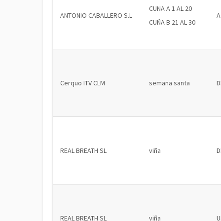
CUNA A 1 AL 20
ANTONIO CABALLERO S.L
A
CUÑA B 21 AL 30
Cerquo ITV CLM
semana santa
D
REAL BREATH SL
viña
D
REAL BREATH SL
viña
U