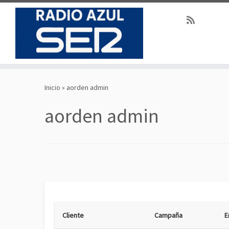
Saltar
al
Inicio
»
aorden admin
contenido
aorden admin
Cliente
Campaña
E