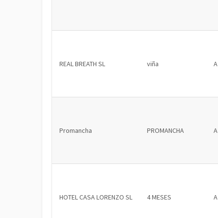
REAL BREATH SL
viña
A
Promancha
PROMANCHA
A
HOTEL CASA LORENZO SL
4 MESES
A