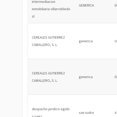
intermediacion
GENERICA
D
inmobiliaria villarrobledo
sl
CEREALES GUTIERREZ
generica
U
CABALLERO, S. L.
CEREALES GUTIERREZ
generica
D
CABALLERO, S. L.
despacho juridico egido
san isidro
A
y saez