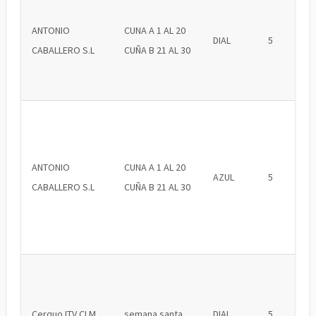
ANTONIO
CUNA A 1 AL 20
DIAL
5
CABALLERO S.L
CUÑA B 21 AL 30
ANTONIO
CUNA A 1 AL 20
AZUL
5
CABALLERO S.L
CUÑA B 21 AL 30
Cerquo ITV CLM
semana santa
DIAL
5