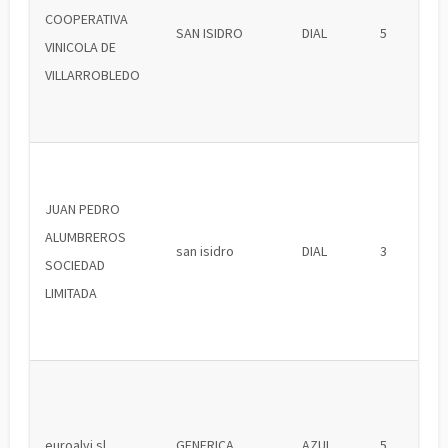
COOPERATIVA
SAN ISIDRO
DIAL
5
VINICOLA DE
VILLARROBLEDO
JUAN PEDRO
ALUMBREROS
san isidro
DIAL
3
SOCIEDAD
LIMITADA
euroalvi sl
GENERICA
AZUL
5