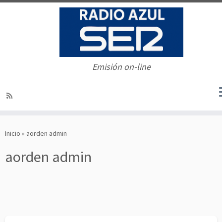
Emisión on-line
Saltar
al
Inicio
»
aorden admin
contenido
aorden admin