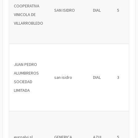
COOPERATIVA
SAN ISIDRO
DIAL
5
VINICOLA DE
VILLARROBLEDO
JUAN PEDRO
ALUMBREROS
san isidro
DIAL
3
SOCIEDAD
LIMITADA
euroalvi sl
GENERICA
AZUL
5