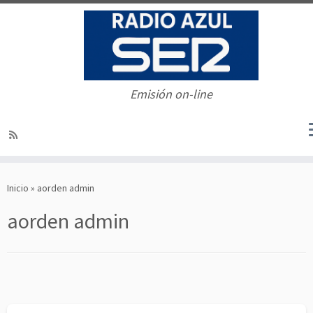
Emisión on-line
Saltar
al
Inicio
»
aorden admin
contenido
aorden admin