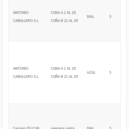
ANTONIO
CUNA A 1 AL 20
DIAL
5
CABALLERO S.L
CUÑA B 21 AL 30
ANTONIO
CUNA A 1 AL 20
AZUL
5
CABALLERO S.L
CUÑA B 21 AL 30
Cerquo ITV CLM
semana santa
DIAL
5