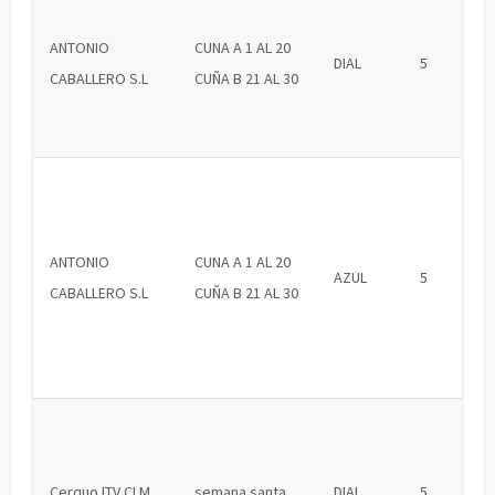
ANTONIO
CUNA A 1 AL 20
DIAL
5
CABALLERO S.L
CUÑA B 21 AL 30
ANTONIO
CUNA A 1 AL 20
AZUL
5
CABALLERO S.L
CUÑA B 21 AL 30
Cerquo ITV CLM
semana santa
DIAL
5