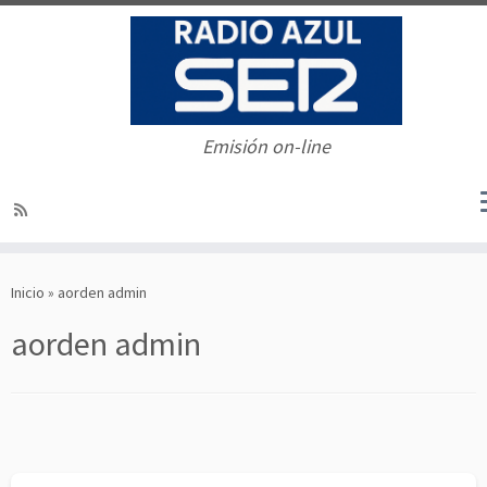
Emisión on-line
Saltar
al
Inicio
»
aorden admin
contenido
aorden admin