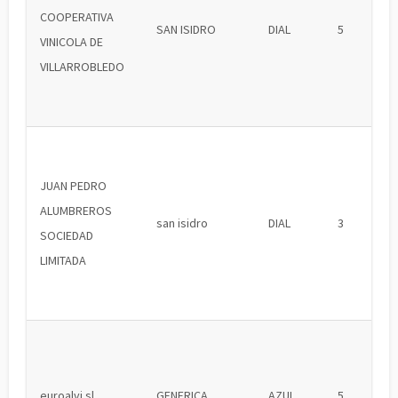
COOPERATIVA
SAN ISIDRO
DIAL
5
VINICOLA DE
VILLARROBLEDO
JUAN PEDRO
ALUMBREROS
san isidro
DIAL
3
SOCIEDAD
LIMITADA
euroalvi sl
GENERICA
AZUL
5