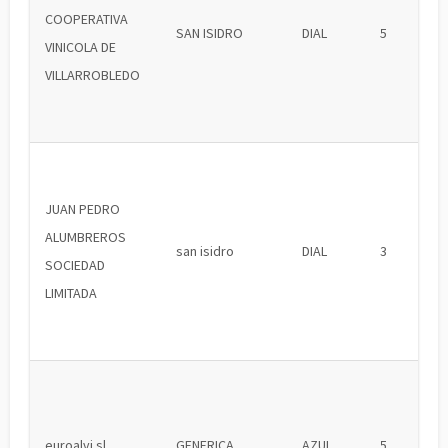
COOPERATIVA
SAN ISIDRO
DIAL
5
VINICOLA DE
VILLARROBLEDO
JUAN PEDRO
ALUMBREROS
san isidro
DIAL
3
SOCIEDAD
LIMITADA
euroalvi sl
GENERICA
AZUL
5