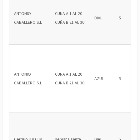
ANTONIO
CUNA A 1 AL 20
DIAL
5
CABALLERO S.L
CUÑA B 21 AL 30
ANTONIO
CUNA A 1 AL 20
AZUL
5
CABALLERO S.L
CUÑA B 21 AL 30
Cerquo ITV CLM
semana santa
DIAL
5