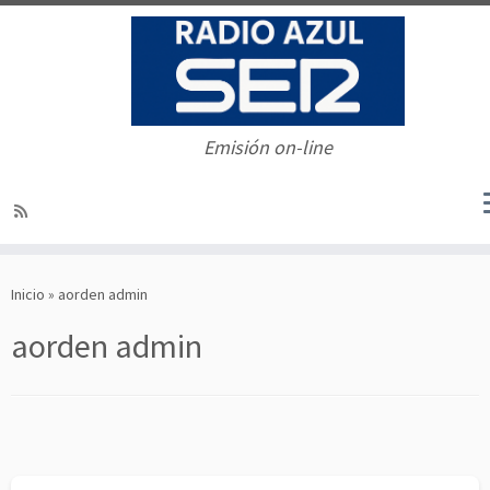
Emisión on-line
Saltar
al
Inicio
»
aorden admin
contenido
aorden admin