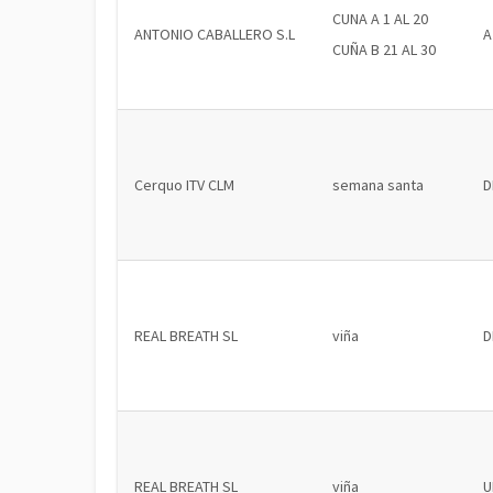
CUNA A 1 AL 20
ANTONIO CABALLERO S.L
A
CUÑA B 21 AL 30
Cerquo ITV CLM
semana santa
D
REAL BREATH SL
viña
D
REAL BREATH SL
viña
U