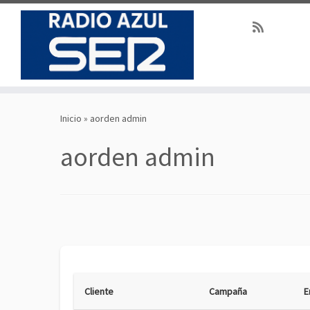
Saltar
al
Inicio
»
aorden admin
contenido
aorden admin
Cliente
Campaña
E