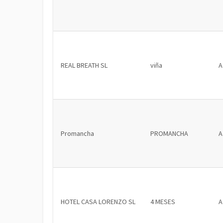
REAL BREATH SL
viña
A
Promancha
PROMANCHA
A
HOTEL CASA LORENZO SL
4 MESES
A