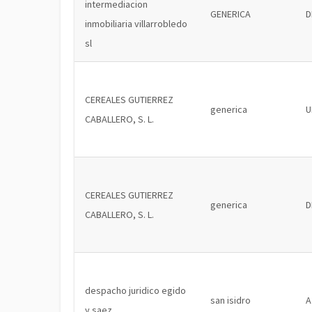
intermediacion
GENERICA
D
inmobiliaria villarrobledo
sl
CEREALES GUTIERREZ
generica
U
CABALLERO, S. L.
CEREALES GUTIERREZ
generica
D
CABALLERO, S. L.
despacho juridico egido
san isidro
A
y saez